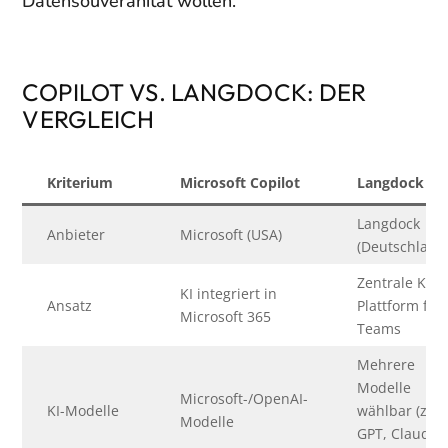
Datensouveränität wollen.
COPILOT VS. LANGDOCK: DER
VERGLEICH
Kriterium
Microsoft Copilot
Langdock
Langdock
Anbieter
Microsoft (USA)
(Deutschland
Zentrale KI-
KI integriert in
Ansatz
Plattform für
Microsoft 365
Teams
Mehrere
Modelle
Microsoft-/OpenAI-
KI-Modelle
wählbar (z. B
Modelle
GPT, Claude,