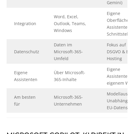
Gemini)
Eigene
Word, Excel,
Oberfläche,
Integration
Outlook, Teams,
Assistenten,
Windows
Schnittstelle
Daten im
Fokus auf
Datenschutz
Microsoft-365-
DSGVO & EU-
Umfeld
Hosting
Eigene
Eigene
Über Microsoft-
Assistenten a
Assistenten
365-Inhalte
eigenem Wis
Modellauswa
Am besten
Microsoft-365-
Unabhängigke
für
Unternehmen
EU-Datensch