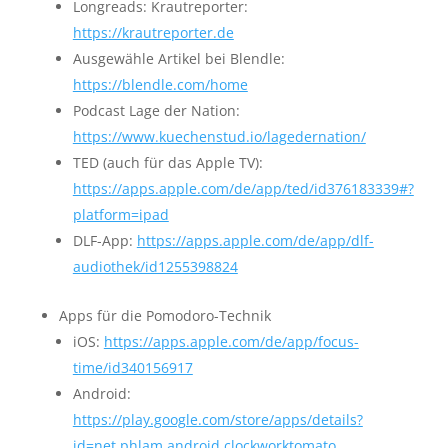
Longreads: Krautreporter:
https://krautreporter.de
Ausgewähle Artikel bei Blendle:
https://blendle.com/home
Podcast Lage der Nation:
https://www.kuechenstud.io/lagedernation/
TED (auch für das Apple TV):
https://apps.apple.com/de/app/ted/id376183339#?
platform=ipad
DLF-App:
https://apps.apple.com/de/app/dlf-
audiothek/id1255398824
Apps für die Pomodoro-Technik
iOS:
https://apps.apple.com/de/app/focus-
time/id340156917
Android:
https://play.google.com/store/apps/details?
id=net.phlam.android.clockworktomato