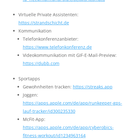
Virtuelle Private Assistenten:
https://strandschicht.de
Kommunikation
Telefonkonferenzanbieter:
https://www.telefonkonferenz.de
Videokommunikation mit GIF-E-Mail-Preview:
https://dubb.com
Sportapps
Gewohnheiten tracken:
https://streaks.app
Joggen:
https://apps.apple.com/de/app/runkeeper-gps-
lauf-tracker/id300235330
McFit-App:
https://apps.apple.com/de/app/cyberobics-
fitness-workout/id1234963164